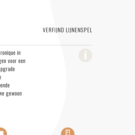
VERFIJND LIJNENSPEL
eronique in
gen voor een
 upgrade
e
sende
 we gewoon